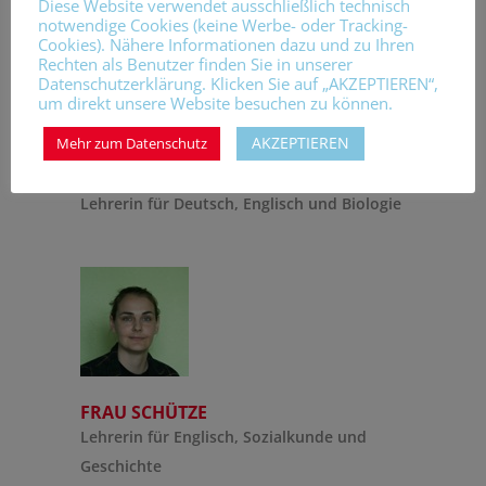
Diese Website verwendet ausschließlich technisch
notwendige Cookies (keine Werbe- oder Tracking-
Cookies). Nähere Informationen dazu und zu Ihren
Rechten als Benutzer finden Sie in unserer
Datenschutzerklärung. Klicken Sie auf „AKZEPTIEREN“,
um direkt unsere Website besuchen zu können.
AKZEPTIEREN
Mehr zum Datenschutz
FRAU SCHMIDT
Lehrerin für Deutsch, Englisch und Biologie
FRAU SCHÜTZE
Lehrerin für Englisch, Sozialkunde und
Geschichte