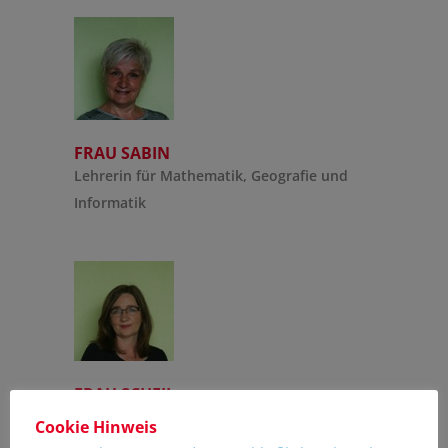
FRAU SABIN
Lehrerin für Mathematik, Geografie und
Informatik
FRAU SCHEIL
Lehrerin für Englisch, Russisch und Deutsch
Cookie Hinweis