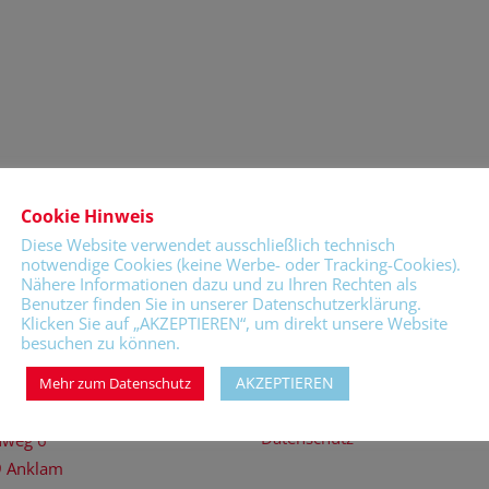
Cookie Hinweis
Diese Website verwendet ausschließlich technisch
notwendige Cookies (keine Werbe- oder Tracking-Cookies).
Nähere Informationen dazu und zu Ihren Rechten als
Benutzer finden Sie in unserer Datenschutzerklärung.
Klicken Sie auf „AKZEPTIEREN“, um direkt unsere Website
besuchen zu können.
TAKT
RECHTLICHES
AKZEPTIEREN
Mehr zum Datenschutz
Impressum
ale Schule „Friedrich Schiller“
Datenschutz
nweg 6
 Anklam