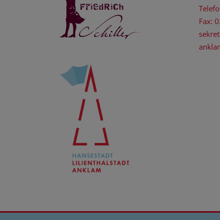
Telef
Fax: 
sekret
ankla