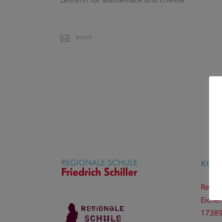
email:
KON
Region
Eiche
17389