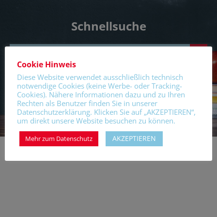
Schnellsuche
Search Button
Search
for:
Cookie Hinweis
Diese Website verwendet ausschließlich technisch
notwendige Cookies (keine Werbe- oder Tracking-
Cookies). Nähere Informationen dazu und zu Ihren
Rechten als Benutzer finden Sie in unserer
Datenschutzerklärung. Klicken Sie auf „AKZEPTIEREN“,
um direkt unsere Website besuchen zu können.
AKZEPTIEREN
Mehr zum Datenschutz