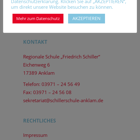
Datenschutzerklärung. Klicken Sie auf „AKZEPTIEREN“,
um direkt unsere Website besuchen zu können.
AKZEPTIEREN
Mehr zum Datenschutz
KONTAKT
Regionale Schule „Friedrich Schiller“
Eichenweg 6
17389 Anklam
Telefon: 03971 – 24 56 49
Fax: 03971 – 24 56 08
sekretariat@schillerschule-anklam.de
RECHTLICHES
Impressum